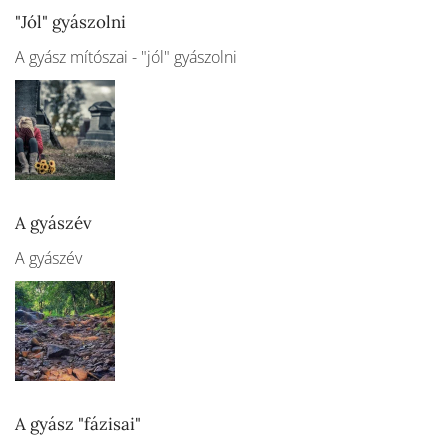
"Jól" gyászolni
A gyász mítószai - "jól" gyászolni
A gyászév
A gyászév
A gyász "fázisai"