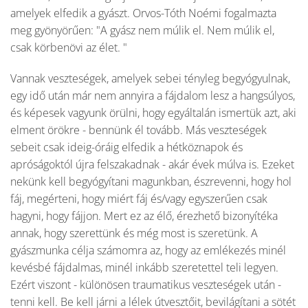
amelyek elfedik a gyászt. Orvos-Tóth Noémi fogalmazta
meg gyönyörűen: "A gyász nem múlik el. Nem múlik el,
csak körbenövi az élet. "
Vannak veszteségek, amelyek sebei tényleg begyógyulnak,
egy idő után már nem annyira a fájdalom lesz a hangsúlyos,
és képesek vagyunk örülni, hogy egyáltalán ismertük azt, aki
elment örökre - bennünk él tovább. Más veszteségek
sebeit csak ideig-óráig elfedik a hétköznapok és
apróságoktól újra felszakadnak - akár évek múlva is. Ezeket
nekünk kell begyógyítani magunkban, észrevenni, hogy hol
fáj, megérteni, hogy miért fáj és/vagy egyszerűen csak
hagyni, hogy fájjon. Mert ez az élő, érezhető bizonyítéka
annak, hogy szerettünk és még most is szeretünk. A
gyászmunka célja számomra az, hogy az emlékezés minél
kevésbé fájdalmas, minél inkább szeretettel teli legyen.
Ezért viszont - különösen traumatikus veszteségek után -
tenni kell. Be kell járni a lélek útvesztőit, bevilágítani a sötét