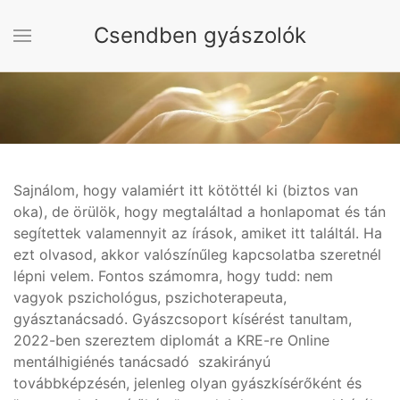
Csendben gyászolók
Fő tartalom átugrása
Sajnálom, hogy valamiért itt kötöttél ki (biztos van
oka), de örülök, hogy megtaláltad a honlapomat és tán
segítettek valamennyit az írások, amiket itt találtál. Ha
ezt olvasod, akkor valószínűleg kapcsolatba szeretnél
lépni velem. Fontos számomra, hogy tudd: nem
vagyok pszichológus, pszichoterapeuta,
gyásztanácsadó. Gyászcsoport kísérést tanultam,
2022-ben szereztem diplomát a KRE-re Online
mentálhigiénés tanácsadó szakirányú
továbbképzésén, jelenleg olyan gyászkísérőként és