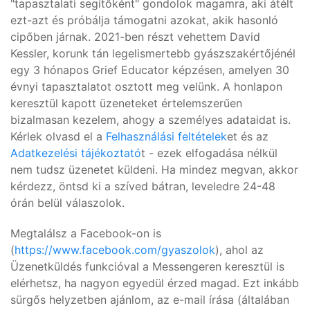
"tapasztalati segítőként" gondolok magamra, aki átélt
ezt-azt és próbálja támogatni azokat, akik hasonló
cipőben járnak. 2021-ben részt vehettem David
Kessler, korunk tán legelismertebb gyászszakértőjénél
egy 3 hónapos Grief Educator képzésen, amelyen 30
évnyi tapasztalatot osztott meg velünk. A honlapon
keresztül kapott üzeneteket értelemszerűen
bizalmasan kezelem, ahogy a személyes adataidat is.
Kérlek olvasd el a
Felhasználási feltételek
et és az
Adatkezelési tájékoztató
t - ezek elfogadása nélkül
nem tudsz üzenetet küldeni. Ha mindez megvan, akkor
kérdezz, öntsd ki a szíved bátran, leveledre 24-48
órán belül válaszolok.
Megtalálsz a Facebook-on is
(
https://www.facebook.com/gyaszolok
), ahol az
Üzenetküldés funkcióval a Messengeren keresztül is
elérhetsz, ha nagyon egyedül érzed magad. Ezt inkább
sürgős helyzetben ajánlom, az e-mail írása (általában