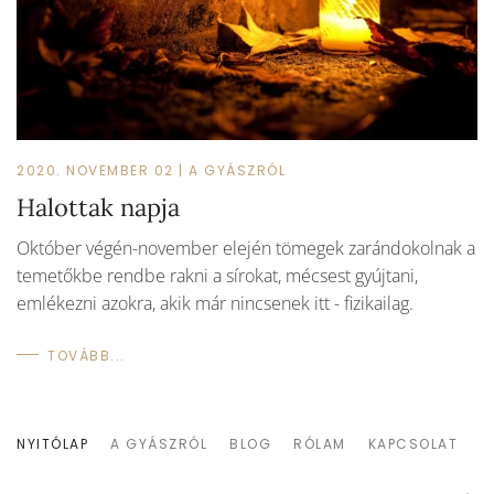
2020. NOVEMBER 02
|
A GYÁSZRÓL
Halottak napja
Október végén-november elején tömegek zarándokolnak a
temetőkbe rendbe rakni a sírokat, mécsest gyújtani,
emlékezni azokra, akik már nincsenek itt - fizikailag.
TOVÁBB...
NYITÓLAP
A GYÁSZRÓL
BLOG
RÓLAM
KAPCSOLAT