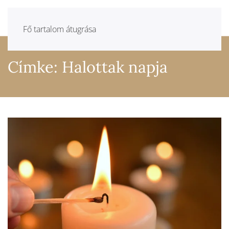
Csendben gyászolók
Fő tartalom átugrása
Címke: Halottak napja