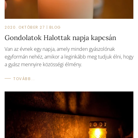
2020. OKTÓBER 27
|
BLOG
Gondolatok Halottak napja kapcsán
Van az évnek egy napja, amely minden gyászolónak
egyformán nehéz, amikor a leginkább meg tudjuk élni, hogy
a gyász mennyire közösségi élmény.
TOVÁBB...