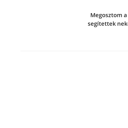
Megosztom a 
segítettek ne
I