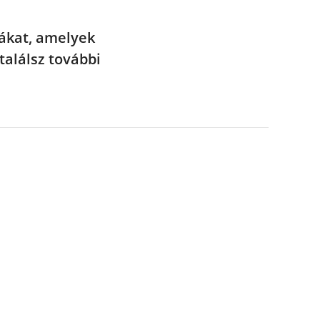
ákat, amelyek
találsz további
a!