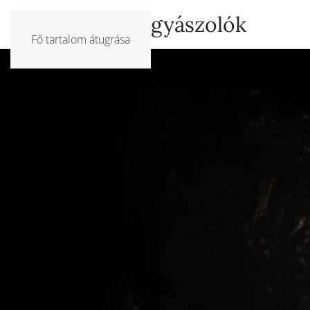
Csendben gyászolók
Fő tartalom átugrása