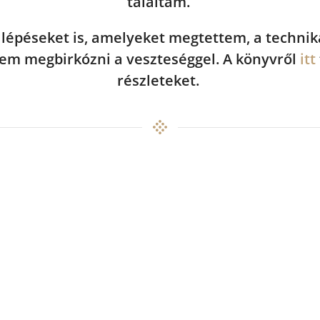
találtam.
lépéseket is, amelyeket megtettem, a technik
kem megbirkózni a veszteséggel. A könyvről
itt
részleteket.
ratkozz fel a levelezőlistámr
FELIRATKOZOM